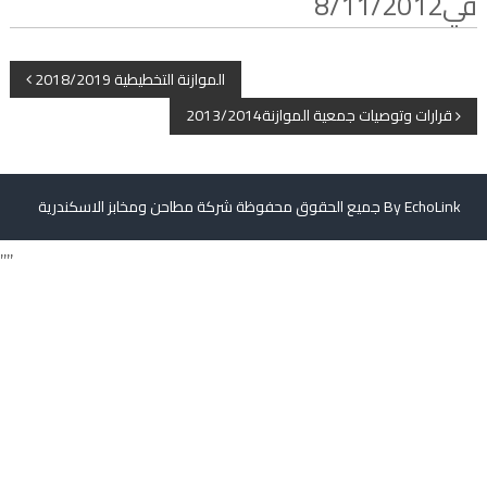
في8/11/2012
س
ك
ن
P
الموازنة التخطيطية 2018/2019
د
قرارات وتوصيات جمعية الموازنة2013/2014
o
ر
ي
s
ة
EchoLink
جميع الحقوق محفوظة شركة مطاحن ومخابز الاسكندرية By
t
,,,,
n
a
v
i
g