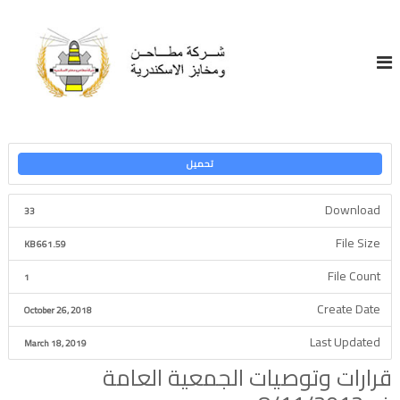
S
ش
k
i
ر
p
ك
t
ة
o
م
c
ط
o
ا
n
تحميل
ح
t
e
ن
Download
33
n
و
t
م
File Size
661.59 KB
خ
File Count
1
ا
ب
Create Date
October 26, 2018
ز
Last Updated
March 18, 2019
ا
قرارات وتوصيات الجمعية العامة
ل
إ