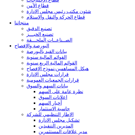
قطاع الأمن
شئون مكتب رئيس مجلس الإدارة
قطاع الحركة والنقل والإستلام
منتجاتنا
تصنيع الدقيق
تصنيع الخبـــز
الصــناعــات الملحـــقة
البورصة والإفصاح
بيانات القيد بالبورصة
القوائم المالية سنوية
القوائم المالية الربع سنوية
هيكل المساهمين-نموذج الإفصاح
قرارات مجلس الإدارة
قرارات الجمعيات العمومية
بيانات السهم والسوق
نظرة عامة على السهم
اعلانات السوق
أخبار السهم
حاسبة الاستثمار
الإطار التنظيمي للشركة
تشكيل مجلس الإدارة
المديرين التنفيذين
مدير علاقات المستثمرين