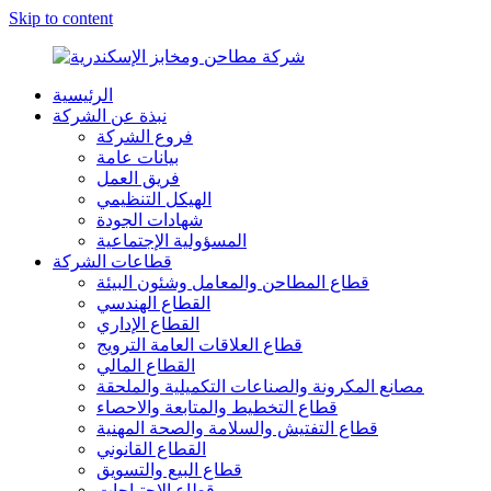
Skip to content
الرئيسية
شركة
نبذة عن الشركة
مطاحن
فروع الشركة
ومخابز
بيانات عامة
الإسكندرية
فريق العمل
الهيكل التنظيمي
شهادات الجودة
المسؤولية الإجتماعية
قطاعات الشركة
قطاع المطاحن والمعامل وشئون البيئة
القطاع الهندسي
القطاع الإداري
قطاع العلاقات العامة الترويج
القطاع المالي
مصانع المكرونة والصناعات التكميلية والملحقة
قطاع التخطيط والمتابعة والاحصاء
قطاع التفتيش والسلامة والصحة المهنية
القطاع القانوني
قطاع البيع والتسويق
قطاع الإحتياجات