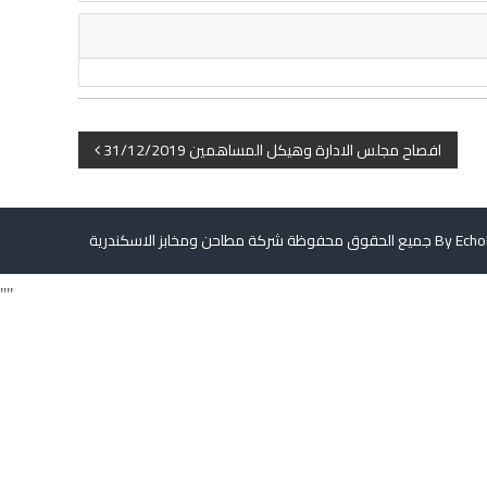
ك
ن
د
ر
ي
P
ة
افصاح مجلس الادارة وهيكل المساهمين 31/12/2019
o
s
Echo
جميع الحقوق محفوظة شركة مطاحن ومخابز الاسكندرية By
t
,,,,
n
a
v