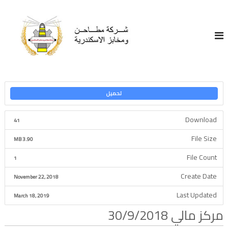
S
ش
k
i
ر
p
ك
t
ة
o
م
c
ط
o
ا
n
تحميل
ح
t
e
ن
Download
41
n
و
t
م
File Size
3.90 MB
خ
File Count
1
ا
ب
Create Date
November 22, 2018
ز
Last Updated
March 18, 2019
ا
مركز مالي 30/9/2018
ل
إ