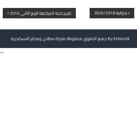
س
P
ك
ميزانية 30/6/2018
تقرير لجنة المراجعة الربع الثاني 2014
ن
o
د
ر
s
EchoLink
جميع الحقوق محفوظة شركة مطاحن ومخابز الاسكندرية By
ي
ة
t
,,,,
n
a
v
i
g