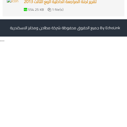
تقرير لجنة المراجعة الداخلية الربع الثالث 2013
س
554.25 KB
1 file(s)
ك
ن
د
EchoLink
جميع الحقوق محفوظة شركة مطاحن ومخابز الاسكندرية By
ر
ي
,,,,
ة