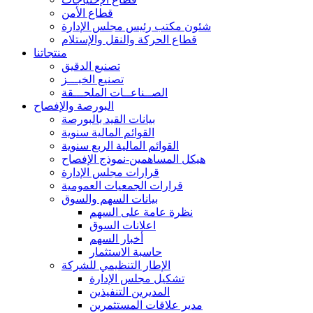
قطاع الأمن
شئون مكتب رئيس مجلس الإدارة
قطاع الحركة والنقل والإستلام
منتجاتنا
تصنيع الدقيق
تصنيع الخبـــز
الصــناعــات الملحـــقة
البورصة والإفصاح
بيانات القيد بالبورصة
القوائم المالية سنوية
القوائم المالية الربع سنوية
هيكل المساهمين-نموذج الإفصاح
قرارات مجلس الإدارة
قرارات الجمعيات العمومية
بيانات السهم والسوق
نظرة عامة على السهم
اعلانات السوق
أخبار السهم
حاسبة الاستثمار
الإطار التنظيمي للشركة
تشكيل مجلس الإدارة
المديرين التنفيذين
مدير علاقات المستثمرين