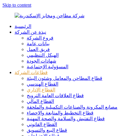
Skip to content
الرئيسية
شركة
نبذة عن الشركة
مطاحن
فروع الشركة
ومخابز
بيانات عامة
الإسكندرية
فريق العمل
الهيكل التنظيمي
شهادات الجودة
المسؤولية الإجتماعية
قطاعات الشركة
قطاع المطاحن والمعامل وشئون البيئة
القطاع الهندسي
القطاع الإداري
قطاع العلاقات العامة الترويج
القطاع المالي
مصانع المكرونة والصناعات التكميلية والملحقة
قطاع التخطيط والمتابعة والاحصاء
قطاع التفتيش والسلامة والصحة المهنية
القطاع القانوني
قطاع البيع والتسويق
قطاع الإحتياجات