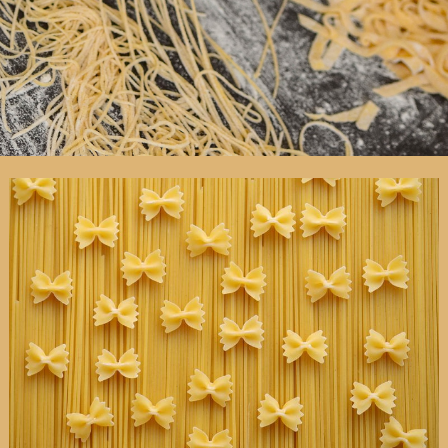
س
ك
ن
د
ر
ي
ة