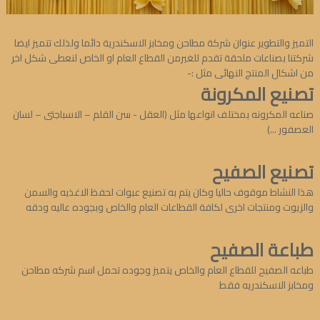
التميز والتطوير عنوان شركة مطاحن ومخابز الاسكندرية دائما ولذلك تتميز ايضا
شركتنا بصناعات ملحقة تقدم للغيرمن القطاع العام او الخاص لنعطى شكل اخر
من اشكال المنتج النهائى مثل :-
تصنيع المكرونة
صناعه المكرونه بمختلف انواعها مثل (العقل - سن القلم – الاسباجتى – لسان
العصفور ...)
تصنيع الصفيح
هذا النشاط موقوف حاليا وكان يتم به تصنيع عبوات لحفظ الاغذيه والسمن
والزيوت ومنتجات اخرى لكافة القطاعات العام والخاص وبجوده عاليه ودقه
طباعة الصفيح
طباعه الصفيح للقطاع العام والخاص يتميز وجوده تحمل اسم شركه مطاحن
ومخابز الاسكندريه فقط